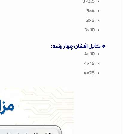
2.5×3
4×3
6×3
10×3
🔹 کابل افشان چهار رشته:
10×4
16×4
25×4