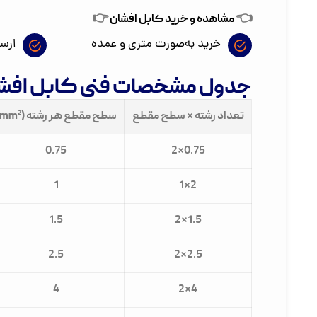
👉
👈
مشاهده و خرید کابل افشان
خرید به‌صورت متری و عمده
ارس
جدول مشخصات فنی کابل افشان براسا
تعداد رشته × سطح مقطع
سطح مقطع هر رشته (mm²)
0.75
2×0.75
1
1×2
1.5
2×1.5
2.5
2×2.5
4
2×4