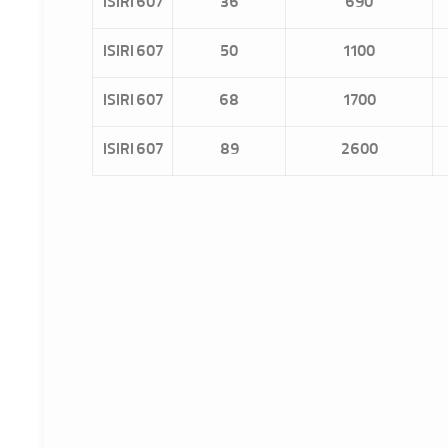
ISIRI 607
36
690
ISIRI 607
50
1100
ISIRI 607
68
1700
ISIRI 607
89
2600